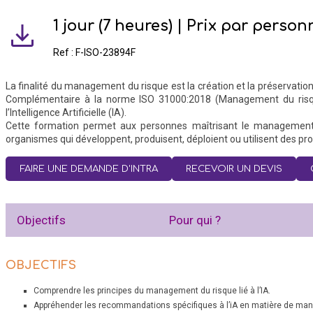
1 jour (7 heures) | Prix par person
Ref : F-ISO-23894F
La finalité du management du risque est la création et la préservation d
Complémentaire à la norme ISO 31000:2018 (Management du risqu
l’Intelligence Artificielle (IA).
Cette formation permet aux personnes maîtrisant le management 
organismes qui développent, produisent, déploient ou utilisent des produ
FAIRE UNE DEMANDE D'INTRA
RECEVOIR UN DEVIS
Objectifs
Pour qui ?
OBJECTIFS
Comprendre les principes du management du risque lié à l’IA.
Appréhender les recommandations spécifiques à l’iA en matière de ma