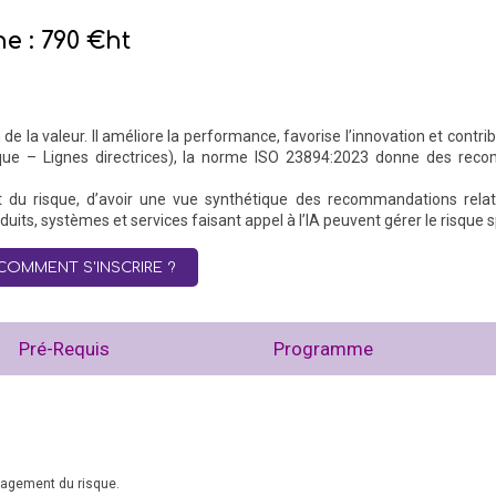
ne : 790 €ht
e la valeur. Il améliore la performance, favorise l’innovation et contribu
e – Lignes directrices), la norme ISO 23894:2023 donne des reco
du risque, d’avoir une vue synthétique des recommandations relati
its, systèmes et services faisant appel à l’IA peuvent gérer le risque sp
COMMENT S'INSCRIRE ?
Pré-Requis
Programme
nagement du risque.